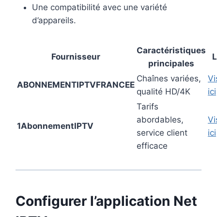
Une compatibilité avec une variété
d’appareils.
Caractéristiques
Fournisseur
L
principales
Chaînes variées,
Vi
ABONNEMENTIPTVFRANCEE
qualité HD/4K
ici
Tarifs
abordables,
Vi
1AbonnementIPTV
service client
ici
efficace
Configurer l’application Net