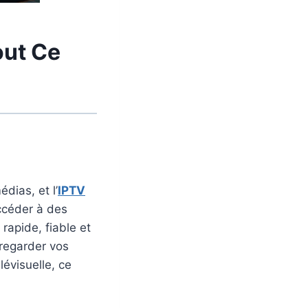
out Ce
dias, et l’
IPTV
ccéder à des
rapide, fiable et
regarder vos
évisuelle, ce