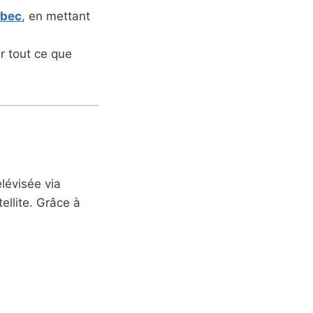
ébec
, en mettant
r tout ce que
élévisée via
ellite. Grâce à