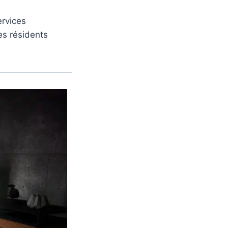
ervices
es résidents