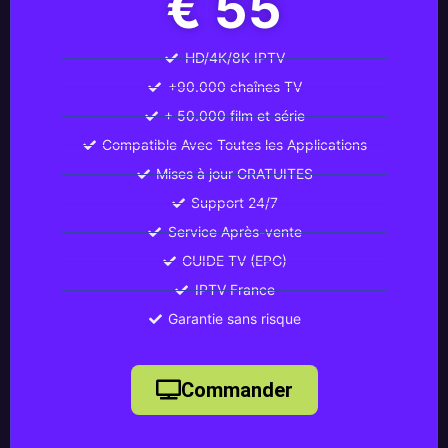
€ 55
HD/4K/8K IPTV
+90.000 chaînes TV
+ 50.000 film et série
Compatible Avec Toutes les Applications
Mises à jour GRATUITES
Support 24/7
Service Après-vente
GUIDE TV (EPG)
IPTV France
Garantie sans risque
Commander