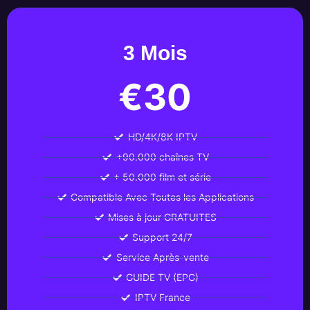
3 Mois
€30
HD/4K/8K IPTV
+90.000 chaînes TV
+ 50.000 film et série
Compatible Avec Toutes les Applications
Mises à jour GRATUITES
Support 24/7
Service Après-vente
GUIDE TV (EPG)
IPTV France