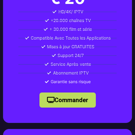
HD/4K/ IPTV
+20.000 chaînes TV
+ 30.000 film et série
Compatible Avec Toutes les Applications
Mises à jour GRATUITES
Support 24/7
Service Après-vente
Abonnement IPTV
Garantie sans risque
Commander