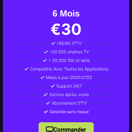
6 Mois
€30
HD/4K/ IPTV
+20.000 chaînes TV
+ 30.000 film et série
Compatible Avec Toutes les Applications
Mises à jour GRATUITES
Support 24/7
Service Après-vente
Abonnement IPTV
Garantie sans risque
Commander