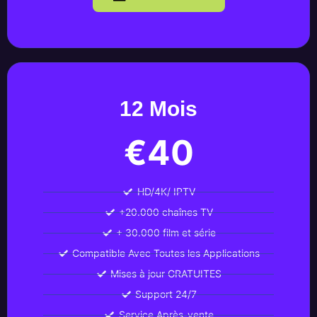
12 Mois
€40
HD/4K/ IPTV
+20.000 chaînes TV
+ 30.000 film et série
Compatible Avec Toutes les Applications
Mises à jour GRATUITES
Support 24/7
Service Après-vente