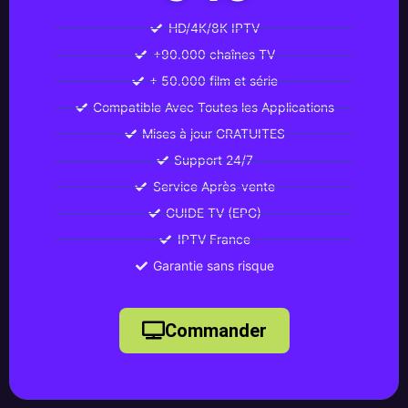
HD/4K/8K IPTV
+90.000 chaînes TV
+ 50.000 film et série
Compatible Avec Toutes les Applications
Mises à jour GRATUITES
Support 24/7
Service Après-vente
GUIDE TV (EPG)
IPTV France
Garantie sans risque
Commander