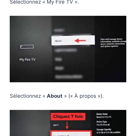
Sélectionnez « My Fire TV ».
Sélectionnez «
About
» (« À propos »).