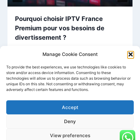
Pourquoi choisir IPTV France
Premium pour vos besoins de
divertissement ?
Par
PREMIUM IPTV FRANCE
août 24, 2024
Manage Cookie Consent
To provide the best experiences, we use technologies like cookies to
store and/or access device information. Consenting to these
technologies will allow us to process data such as browsing behavior or
unique IDs on this site. Not consenting or withdrawing consent, may
adversely affect certain features and functions.
Accept
Deny
© 2026 France smart iptv - Thème WordPress
par
Kadence WP
View preferences