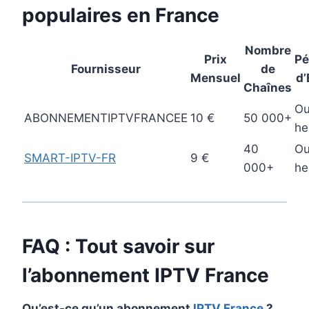
populaires en France
Nombre
Prix
Pé
Fournisseur
de
Mensuel
d’
Chaînes
Ou
ABONNEMENTIPTVFRANCEE
10 €
50 000+
he
40
Ou
SMART-IPTV-FR
9 €
000+
he
FAQ : Tout savoir sur
l’abonnement
IPTV France
Qu’est-ce qu’un abonnement
IPTV France
?