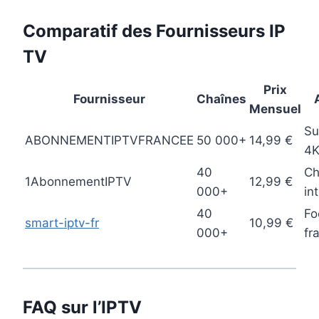
Comparatif des Fournisseurs IP
TV
Prix
Fournisseur
Chaînes
Mensuel
Su
ABONNEMENTIPTVFRANCEE
50 000+
14,99 €
4
40
Ch
1AbonnementIPTV
12,99 €
000+
in
40
Fo
smart-iptv-fr
10,99 €
000+
fr
FAQ sur l’IPTV