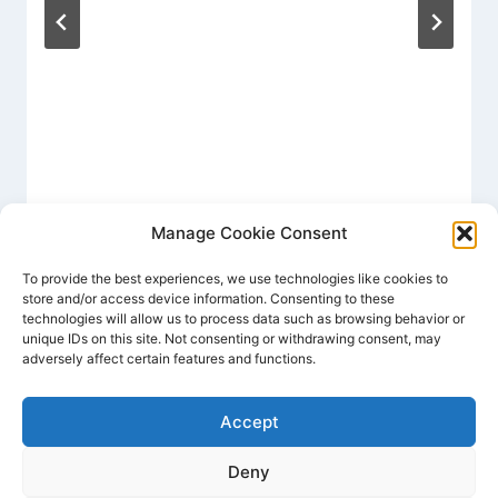
Manage Cookie Consent
To provide the best experiences, we use technologies like cookies to
store and/or access device information. Consenting to these
technologies will allow us to process data such as browsing behavior or
unique IDs on this site. Not consenting or withdrawing consent, may
adversely affect certain features and functions.
Accept
Deny
© 2026 France smart iptv - Thème WordPress