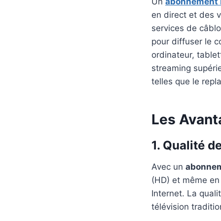
Un
abonnement 
en direct et des 
services de câblod
pour diffuser le c
ordinateur, table
streaming supérie
telles que le rep
Les Avant
1. Qualité d
Avec un
abonne
(HD) et même en u
Internet. La qual
télévision tradit