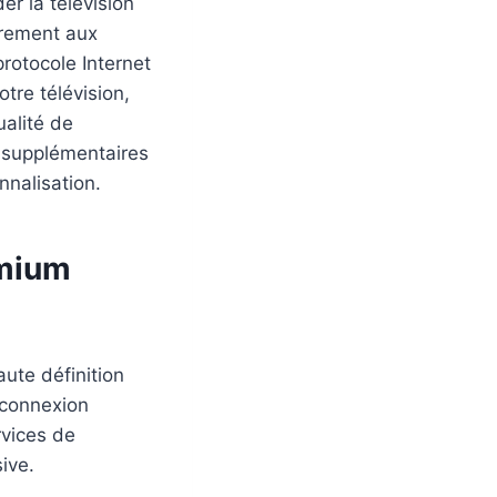
er la télévision
irement aux
 protocole Internet
otre télévision,
ualité de
s supplémentaires
nnalisation.
mium
aute définition
 connexion
rvices de
ive.