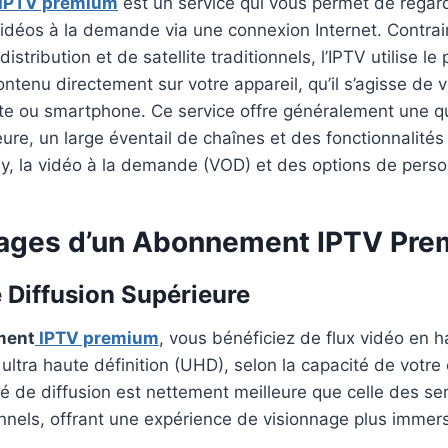
IPTV premium
est un service qui vous permet de regard
vidéos à la demande via une connexion Internet. Contra
istribution et de satellite traditionnels, l’IPTV utilise le
ontenu directement sur votre appareil, qu’il s’agisse de v
tte ou smartphone. Ce service offre généralement une q
ure, un large éventail de chaînes et des fonctionnalité
lay, la vidéo à la demande (VOD) et des options de perso
ages d’un
Abonnement IPTV
Pre
e Diffusion Supérieure
ment
IPTV premium
, vous bénéficiez de flux vidéo en h
ltra haute définition (UHD), selon la capacité de votre
ité de diffusion est nettement meilleure que celle des se
ionnels, offrant une expérience de visionnage plus immers