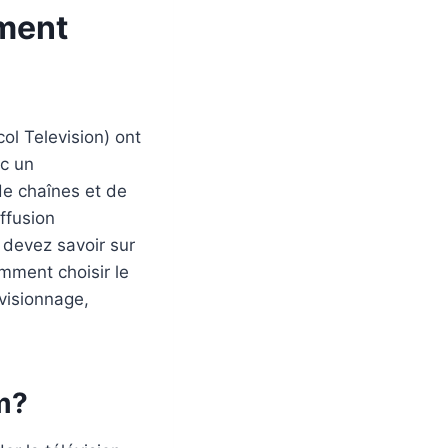
ement
ol Television) ont
c un
e chaînes et de
ffusion
s devez savoir sur
mment choisir le
 visionnage,
m?