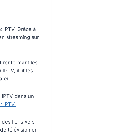
x IPTV. Grâce à
en streaming sur
st renfermant les
PTV, il lit les
reil.
x IPTV dans un
r IPTV.
 des liens vers
 de télévision en