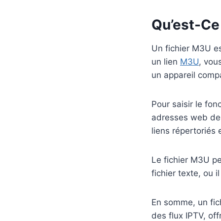
Qu’est-Ce
Un fichier M3U es
un lien
M3U
, vou
un appareil compa
Pour saisir le fo
adresses web des f
liens répertoriés
Le fichier M3U pe
fichier texte, ou
En somme, un fich
des flux IPTV, off