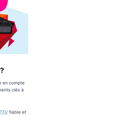
 ?
re en compte
ments clés à
IPTV
fiable et