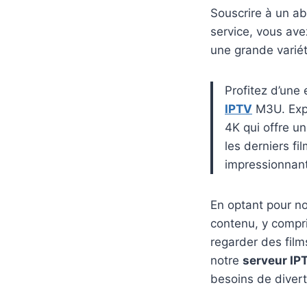
Souscrire à un 
service, vous av
une grande variét
Profitez d’une
IPTV
M3U. Expl
4K qui offre u
les derniers fi
impressionnan
En optant pour n
contenu, y compri
regarder des fil
notre
serveur IP
besoins de diver