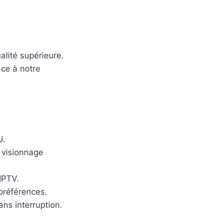
lité supérieure.
âce à notre
.
 visionnage
IPTV.
préférences.
ns interruption.