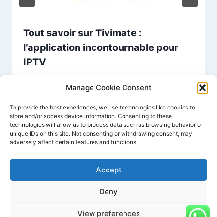
Tout savoir sur Tivimate :
l’application incontournable pour
IPTV
Par
PREMIUM IPTV FRANCE
décembre 23, 2024
Manage Cookie Consent
To provide the best experiences, we use technologies like cookies to
store and/or access device information. Consenting to these
technologies will allow us to process data such as browsing behavior or
unique IDs on this site. Not consenting or withdrawing consent, may
adversely affect certain features and functions.
Accept
Deny
© 2026 France smart iptv - Thème WordPress
par
Kadence WP
View preferences