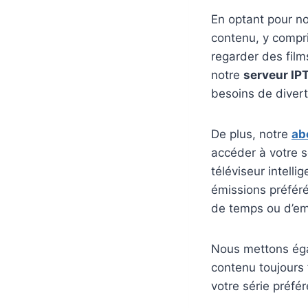
En optant pour n
contenu, y compri
regarder des fil
notre
serveur IP
besoins de diver
De plus, notre
ab
accéder à votre s
téléviseur intell
émissions préféré
de temps ou d’e
Nous mettons égal
contenu toujours 
votre série préfé