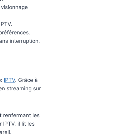
 visionnage
IPTV.
préférences.
ns interruption.
ux
IPTV
. Grâce à
en streaming sur
st renfermant les
PTV, il lit les
reil.