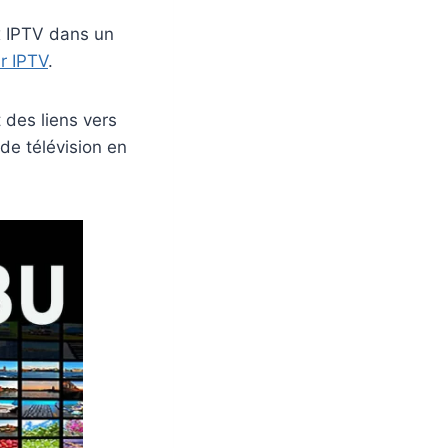
x IPTV dans un
r IPTV
.
 des liens vers
 de télévision en