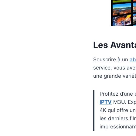
Les Avant
Souscrire à un
a
service, vous av
une grande variét
Profitez d’une
IPTV
M3U. Expl
4K qui offre u
les derniers fi
impressionnan