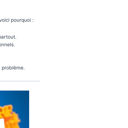
oici pourquoi :
partout.
onnels.
e problème.