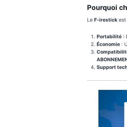
Pourquoi cho
Le
F-irestick
est 
Portabilité
: 
Économie
: U
Compatibilit
ABONNEMEN
Support tec