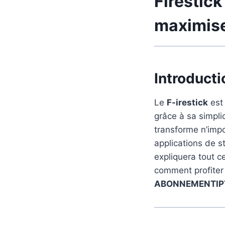
Firestick
maximise
Introducti
Le
F-irestick
est 
grâce à sa simpl
transforme n’impo
applications de s
expliquera tout c
comment profite
ABONNEMENTIP