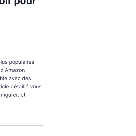
oir pour
lus populaires
hez Amazon
ible avec des
ticle détaillé vous
figurer, et