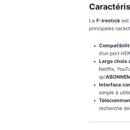
Caractéris
Le
F-irestick
est 
principales caract
Compatibilit
d’un port HD
Large choix 
Netflix, YouT
qu’
ABONNEM
Interface co
simple à utili
Télécommand
recherche de