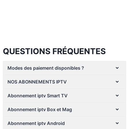
populaires
et de contenus variés adaptés à tous les
goûts. Grâce à la
stabilité
, à la
rapidité
et aux
hautes performances
de notre solution
France
IPTV
, profitez d’un streaming fluide et confortable
sur
Smart TV, smartphone, tablette ou ordinateur
.
QUESTIONS FRÉQUENTES
Modes des paiement disponibles ?
NOS ABONNEMENTS IPTV
Abonnement iptv Smart TV
Abonnement iptv Box et Mag
Abonnement iptv Android