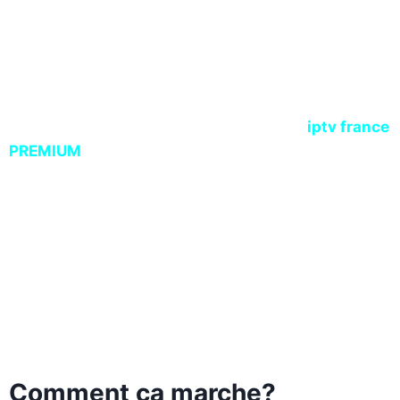
Explorez le meilleur du
divertissement avec IPTV France
Premium
Passez à l’ère du streaming d’élite avec
iptv france
PREMIUM
.
Redéfinissez votre façon de regarder la
télévision grâce à une immersion totale en
4K et
Ultra HD
. Accédez instantanément à des milliers de
chaînes mondiales et locales via une connexion
ultra-stable. Que vous soyez sur
Smart TV, Android
TV, PC ou mobile
, profitez d’une fluidité absolue et
d’une qualité d’image haute fidélité.
Comment ça marche?