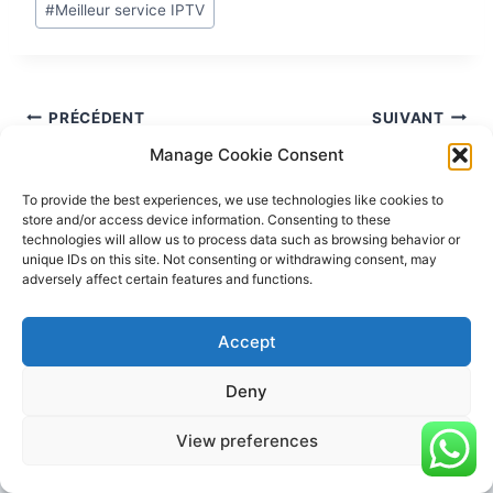
#
Meilleur service IPTV
PRÉCÉDENT
SUIVANT
Manage Cookie Consent
Tout ce que vous
hot iptv : Tutoriel IPTV
devez savoir sur l’IPTV
France – étape par
To provide the best experiences, we use technologies like cookies to
Abonne et les
étape pour vous aider
store and/or access device information. Consenting to these
technologies will allow us to process data such as browsing behavior or
meilleurs fournisseurs
à installer votre
unique IDs on this site. Not consenting or withdrawing consent, may
pour 2026
abonnement IPTV
adversely affect certain features and functions.
Accept
Deny
Publications similaires
View preferences